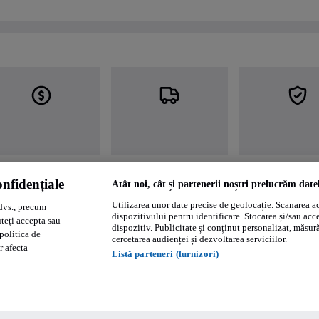
nfidențiale
Atât noi, cât și partenerii noștri prelucrăm date
Utilizarea unor date precise de geolocație. Scanarea act
dvs., precum
dispozitivului pentru identificare. Stocarea și/sau acc
uteți accepta sau
dispozitiv. Publicitate și conținut personalizat, măsurăt
politica de
cercetarea audienței și dezvoltarea serviciilor.
r afecta
Listă parteneri (furnizori)
Regulament persoane fizice
Regulament profesionisti