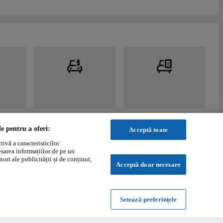
le pentru a oferi:
Acceptă toate
ivă a caracteristicilor
esarea informațiilor de pe un
ori ale publicității și de conținut,
Acceptă doar necesare
Setează preferințele
Powered by
: