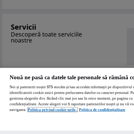
Servicii
Descoperă toate serviciile
noastre
Nouă ne pasă ca datele tale personale să rămână co
Noi și partenerii noștri
375
stocăm și/sau accesăm informații pe dispozitivul 
identificatorii cookie unici pentru prelucrarea datelor cu caracter personal. P
gestiona alegerile dvs. făcând clic mai jos sau în orice moment, pe pagina cu 
confidențialitate. Aceste alegeri vor fi raportate partenerilor noștri și nu vă vo
navigarea.
Politica privind cookie-urile,
Politica de confidențialitate
Ajutor
Politica de cookies
Setări cookies
Politica de confidentialitate